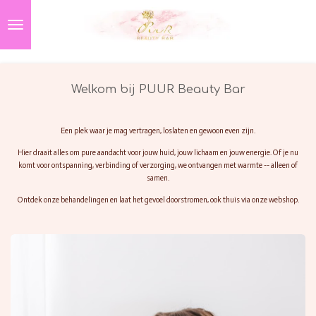
Ga
direct
naar
de
hoofdinhoud
Welkom bij PUUR Beauty Bar
Een plek waar je mag vertragen, loslaten en gewoon even zijn.
Hier draait alles om pure aandacht voor jouw huid, jouw lichaam en jouw energie. Of je nu
komt voor ontspanning, verbinding of verzorging, we ontvangen met warmte -- alleen of
samen.
Ontdek onze behandelingen en laat het gevoel doorstromen, ook thuis via onze webshop.