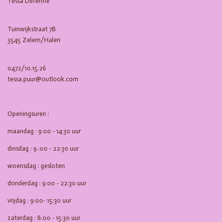
Tessa Deferme
o
g
o
r
k
a
m
Tuinwijkstraat 7B
3545 Zelem/Halen
0472/10.15.26
tessa.puur@outlook.com
Openingsuren :
maandag : 9:00 - 14:30 uur
dinsdag : 9.:00 - 22:30 uur
woensdag : gesloten
donderdag : 9:00 - 22:30 uur
vrijdag : 9:00- 15:30 uur
zaterdag : 8:00 - 15:30 uur