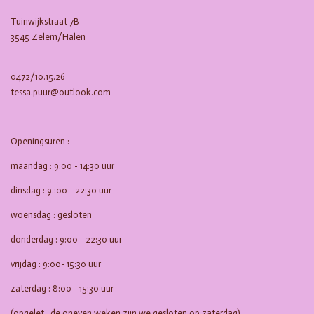
k
a
m
Tuinwijkstraat 7B
3545 Zelem/Halen
0472/10.15.26
tessa.puur@outlook.com
Openingsuren :
maandag : 9:00 - 14:30 uur
dinsdag : 9.:00 - 22:30 uur
woensdag : gesloten
donderdag : 9:00 - 22:30 uur
vrijdag : 9:00- 15:30 uur
zaterdag : 8:00 - 15:30 uur
(opgelet , de oneven weken zijn we gesloten op zaterdag)