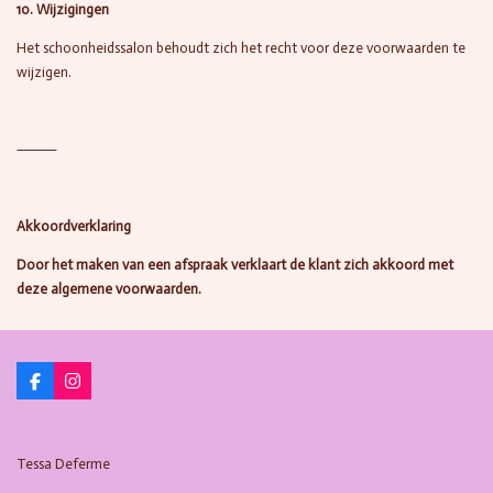
10. Wijzigingen
Het schoonheidssalon behoudt zich het recht voor deze voorwaarden te
wijzigen.
⸻
Akkoordverklaring
Door het maken van een afspraak verklaart de klant zich akkoord met
deze algemene voorwaarden.
F
I
a
n
c
s
e
t
b
a
Tessa Deferme
o
g
o
r