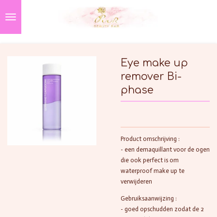
Ga
direct
naar
de
hoofdinhoud
Eye make up
remover Bi-
phase
Product omschrijving :
- een demaquillant voor de ogen
die ook perfect is om
waterproof make up te
verwijderen
Gebruiksaanwijzing :
- goed opschudden zodat de 2