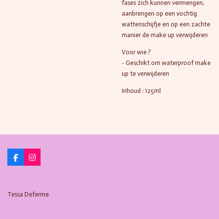
fases zich kunnen vermengen,
aanbrengen op een vochtig
wattenschijfje en op een zachte
manier de make up verwijderen
Voor wie ?
- Geschikt om waterproof make
up te verwijderen
Inhoud : 125ml
F
I
a
n
c
s
e
t
b
a
Tessa Deferme
o
g
o
r
k
a
m