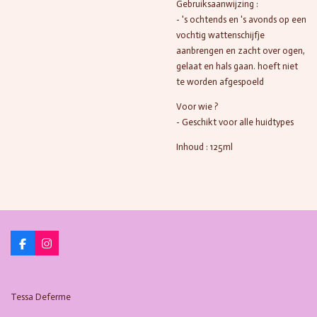
Gebruiksaanwijzing :
- 's ochtends en 's avonds op een
vochtig wattenschijfje
aanbrengen en zacht over ogen,
gelaat en hals gaan. hoeft niet
te worden afgespoeld
Voor wie ?
- Geschikt voor alle huidtypes
Inhoud : 125ml
F
I
a
n
c
s
e
t
b
a
Tessa Deferme
o
g
o
r