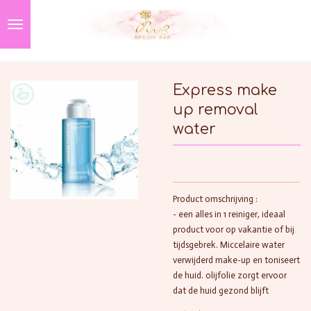
Ga
direct
naar
de
hoofdinhoud
Express make
up removal
water
Product omschrijving :
- een alles in 1 reiniger, ideaal
product voor op vakantie of bij
tijdsgebrek. Miccelaire water
verwijderd make-up en toniseert
de huid. olijfolie zorgt ervoor
dat de huid gezond blijft