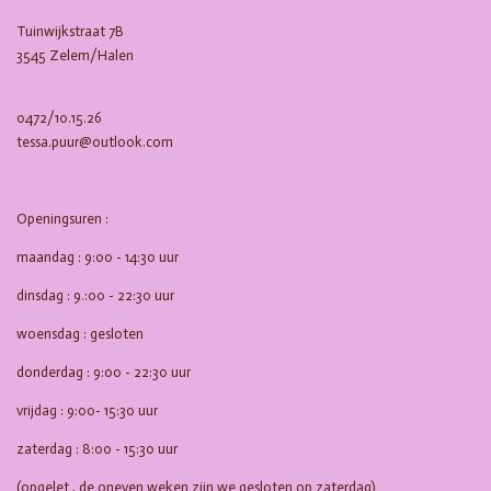
k
a
m
Tuinwijkstraat 7B
3545 Zelem/Halen
0472/10.15.26
tessa.puur@outlook.com
Openingsuren :
maandag : 9:00 - 14:30 uur
dinsdag : 9.:00 - 22:30 uur
woensdag : gesloten
donderdag : 9:00 - 22:30 uur
vrijdag : 9:00- 15:30 uur
zaterdag : 8:00 - 15:30 uur
(opgelet , de oneven weken zijn we gesloten op zaterdag)