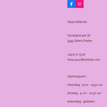
F
I
a
n
c
s
e
t
b
a
Tessa Deferme
o
g
o
r
k
a
m
Tuinwijkstraat 7B
3545 Zelem/Halen
0472/10.15.26
tessa.puur@outlook.com
Openingsuren :
maandag : 9:00 - 14:30 uur
dinsdag : 9.:00 - 22:30 uur
woensdag : gesloten