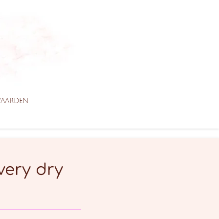
WAARDEN
very dry