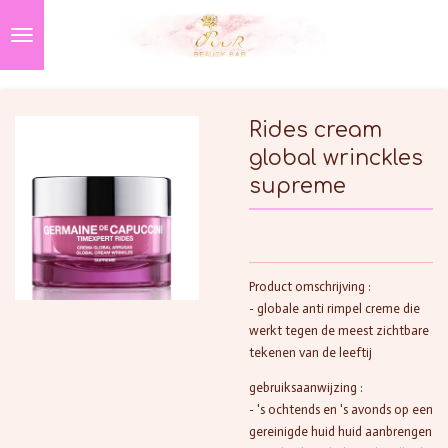
Ga
direct
naar
de
hoofdinhoud
Rides cream
global wrinckles
supreme
Product omschrijving :
- globale anti rimpel creme die
werkt tegen de meest zichtbare
tekenen van de leeftij
gebruiksaanwijzing :
- 's ochtends en 's avonds op een
gereinigde huid huid aanbrengen