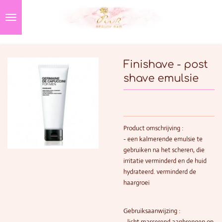
Ga
direct
naar
de
hoofdinhoud
Finishave - post
shave emulsie
Product omschrijving :
- een kalmerende emulsie te
gebruiken na het scheren, die
irritatie verminderd en de huid
hydrateerd. verminderd de
haargroei
Gebruiksaanwijzing :
- licht masserend aanbrengen op