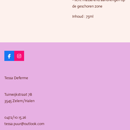
de geschoren zone
Inhoud : 75ml
F
I
a
n
c
s
e
t
b
a
Tessa Deferme
o
g
o
r
k
a
m
Tuinwijkstraat 7B
3545 Zelem/Halen
0472/10.15.26
tessa.puur@outlook.com