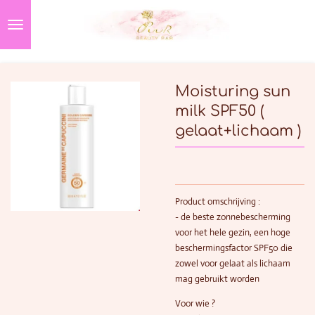
Ga
direct
naar
de
hoofdinhoud
Moisturing sun
milk SPF50 (
gelaat+lichaam )
Product omschrijving :
- de beste zonnebescherming
voor het hele gezin, een hoge
beschermingsfactor SPF50 die
zowel voor gelaat als lichaam
mag gebruikt worden
Voor wie ?