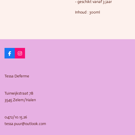
- geschikt vanaf 3 jaar
Inhoud : 300ml
F
I
a
n
c
s
e
t
b
a
Tessa Deferme
o
g
o
r
k
a
m
Tuinwijkstraat 7B
3545 Zelem/Halen
0472/10.15.26
tessa.puur@outlook.com