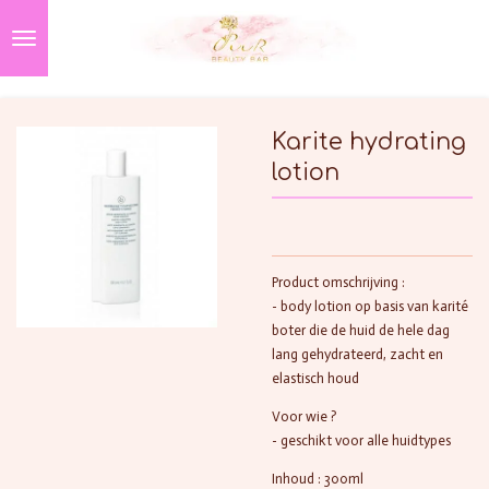
Ga
direct
naar
de
hoofdinhoud
Karite hydrating
lotion
Product omschrijving :
- body lotion op basis van karité
boter die de huid de hele dag
lang gehydrateerd, zacht en
elastisch houd
Voor wie ?
- geschikt voor alle huidtypes
Inhoud : 300ml