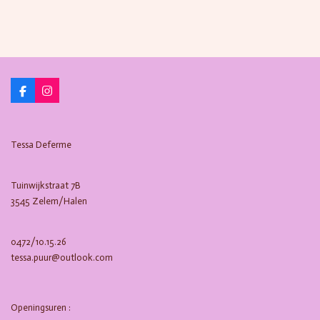
F
I
a
n
c
s
e
t
b
a
Tessa Deferme
o
g
o
r
k
a
m
Tuinwijkstraat 7B
3545 Zelem/Halen
0472/10.15.26
tessa.puur@outlook.com
Openingsuren :