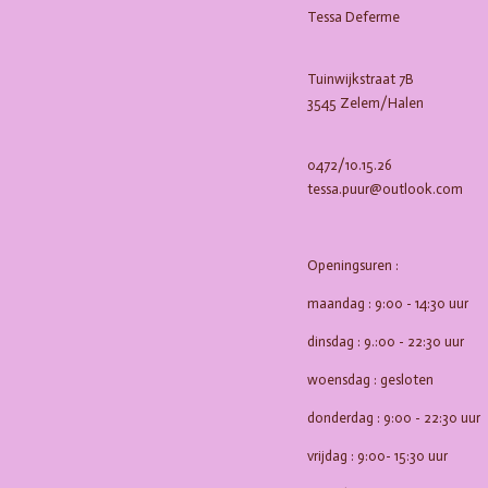
b
a
Tessa Deferme
o
g
o
r
k
a
m
Tuinwijkstraat 7B
3545 Zelem/Halen
0472/10.15.26
tessa.puur@outlook.com
Openingsuren :
maandag : 9:00 - 14:30 uur
dinsdag : 9.:00 - 22:30 uur
woensdag : gesloten
donderdag : 9:00 - 22:30 uur
vrijdag : 9:00- 15:30 uur