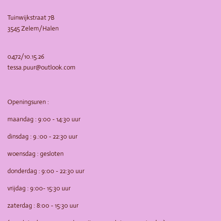
k
a
m
Tuinwijkstraat 7B
3545 Zelem/Halen
0472/10.15.26
tessa.puur@outlook.com
Openingsuren :
maandag : 9:00 - 14:30 uur
dinsdag : 9.:00 - 22:30 uur
woensdag : gesloten
donderdag : 9:00 - 22:30 uur
vrijdag : 9:00- 15:30 uur
zaterdag : 8:00 - 15:30 uur