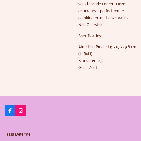
verschillende geuren. Deze
geurkaars is perfect om te
combineren met onze Vanilla
Noir Geurstokjes.
Specificaties:
Afmeting Product 9.2x9.2x9.8 cm
(LxBxH)
Branduren: 45h
Geur: Zoet
F
I
a
n
c
s
e
t
b
a
Tessa Deferme
o
g
o
r