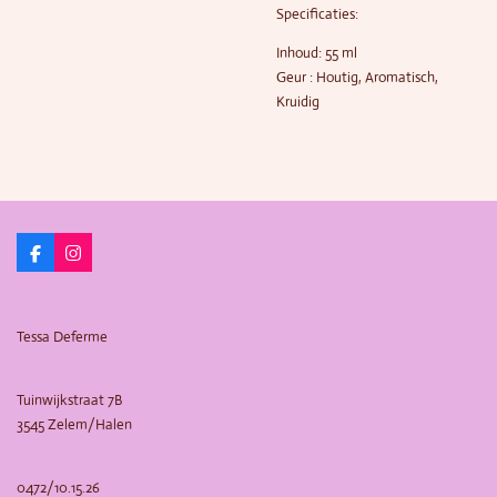
Specificaties:
Inhoud: 55 ml
Geur : Houtig, Aromatisch,
Kruidig
F
I
a
n
c
s
e
t
b
a
Tessa Deferme
o
g
o
r
k
a
m
Tuinwijkstraat 7B
3545 Zelem/Halen
0472/10.15.26