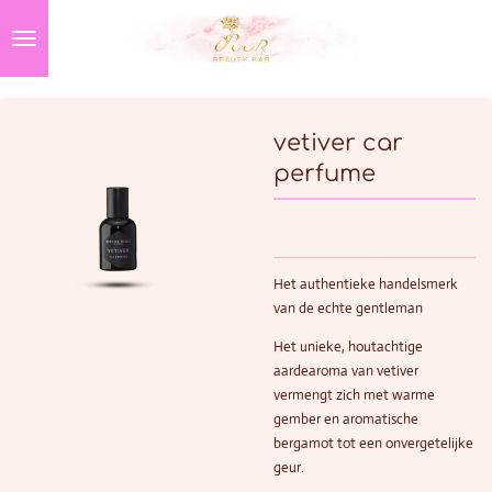
Ga
direct
naar
de
hoofdinhoud
vetiver car
perfume
Het authentieke handelsmerk
van de echte gentleman
Het unieke, houtachtige
aardearoma van vetiver
vermengt zich met warme
gember en aromatische
bergamot tot een onvergetelijke
geur.