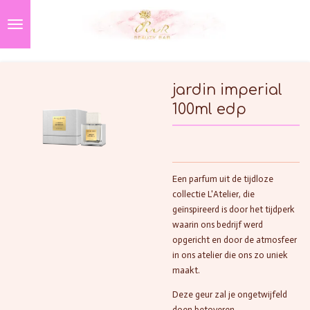
Ga
direct
naar
de
hoofdinhoud
jardin imperial
100ml edp
Een parfum uit de tijdloze
collectie L'Atelier, die
geïnspireerd is door het tijdperk
waarin ons bedrijf werd
opgericht en door de atmosfeer
in ons atelier die ons zo uniek
maakt.
Deze geur zal je ongetwijfeld
doen betoveren