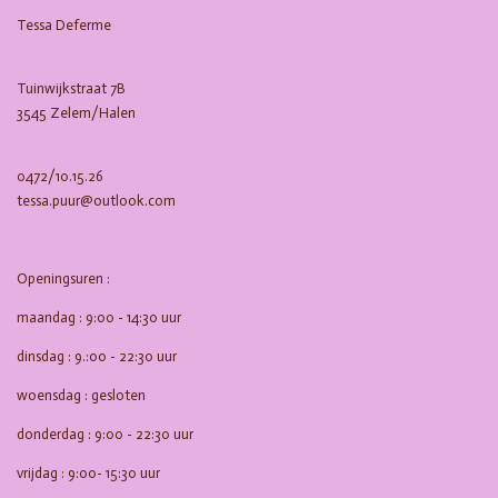
b
a
Tessa Deferme
o
g
o
r
k
a
m
Tuinwijkstraat 7B
3545 Zelem/Halen
0472/10.15.26
tessa.puur@outlook.com
Openingsuren :
maandag : 9:00 - 14:30 uur
dinsdag : 9.:00 - 22:30 uur
woensdag : gesloten
donderdag : 9:00 - 22:30 uur
vrijdag : 9:00- 15:30 uur