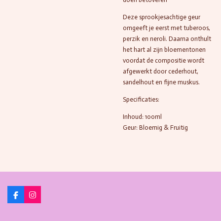
Deze sprookjesachtige geur
omgeeft je eerst met tuberoos,
perzik en neroli. Daarna onthult
het hart al zijn bloementonen
voordat de compositie wordt
afgewerkt door cederhout,
sandelhout en fijne muskus.
Specificaties:
Inhoud: 100ml
Geur: Bloemig & Fruitig
F
I
a
n
c
s
e
t