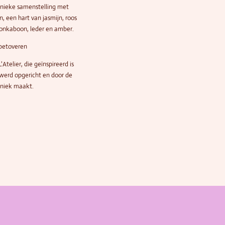
unieke samenstelling met
, een hart van jasmijn, roos
tonkaboon, leder en amber.
 betoveren
'Atelier, die geïnspireerd is
f werd opgericht en door de
 uniek maakt.