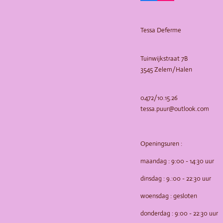
a
n
c
s
e
t
b
a
Tessa Deferme
o
g
o
r
k
a
m
Tuinwijkstraat 7B
3545 Zelem/Halen
0472/10.15.26
tessa.puur@outlook.com
Openingsuren :
maandag : 9:00 - 14:30 uur
dinsdag : 9.:00 - 22:30 uur
woensdag : gesloten
donderdag : 9:00 - 22:30 uur