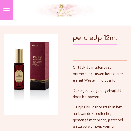
Ga
direct
naar
de
hoofdinhoud
pera edp 12ml
Ontdek de mysterieuze
ontmoeting tussen het Oosten
en het Westen in dit parfum.
Deze geur zal je ongetwijfeld
doen betoveren
De rijke kruidentoetsen in het
hart van deze collectie,
gemengd met rozen, patchoeli
en zuivere amber, vormen