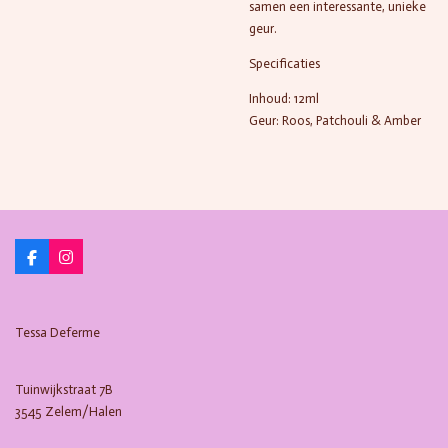
samen een interessante, unieke
geur.
Specificaties
Inhoud: 12ml
Geur: Roos, Patchouli & Amber
F
I
a
n
c
s
e
t
b
a
Tessa Deferme
o
g
o
r
k
a
m
Tuinwijkstraat 7B
3545 Zelem/Halen