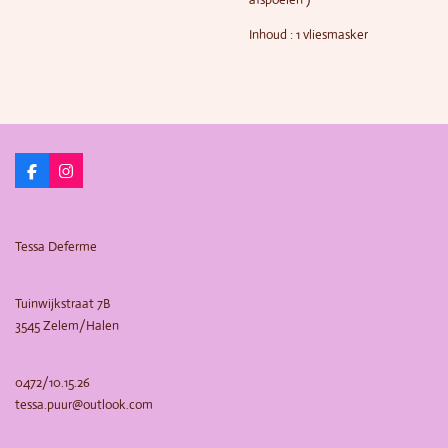
Inhoud : 1 vliesmasker
F
I
a
n
c
s
e
t
b
a
Tessa Deferme
o
g
o
r
k
a
m
Tuinwijkstraat 7B
3545 Zelem/Halen
0472/10.15.26
tessa.puur@outlook.com