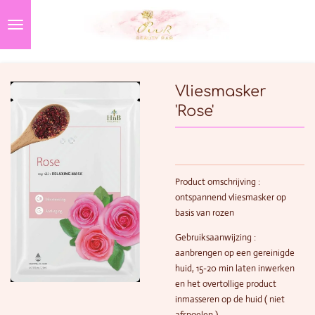
Ga
direct
naar
de
hoofdinhoud
Vliesmasker
'Rose'
Product omschrijving :
ontspannend vliesmasker op
basis van rozen
Gebruiksaanwijzing :
aanbrengen op een gereinigde
huid, 15-20 min laten inwerken
en het overtollige product
inmasseren op de huid ( niet
afspoelen )