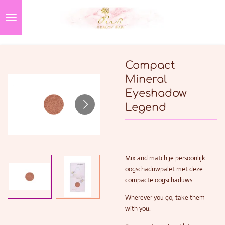
Ga
direct
naar
de
hoofdinhoud
Compact
Mineral
Eyeshadow
Legend
Mix
and
match je persoonlijk
oogschaduwpalet met deze
compacte
oogschaduws
.
Wherever you go, take them
with you.