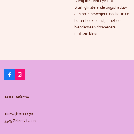
Breng met een Eye Flat
Brush glinsterende oogschaduw
aan op je bewegend ooglid. In de
buitenhoek blend je met de
blenders een donkerdere
mattere kleur.
F
I
a
n
c
s
e
t
b
a
Tessa Deferme
o
g
o
r
k
a
m
Tuinwijkstraat 7B
3545 Zelem/Halen